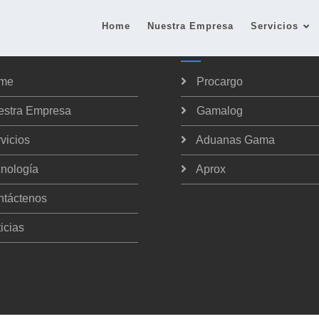
Home
Nuestra Empresa
Servicios
argo
Red Gama
me
Procargo
estra Empresa
Gamalog
vicios
Aduanas Gama
nología
Aprox
ntáctenos
icias