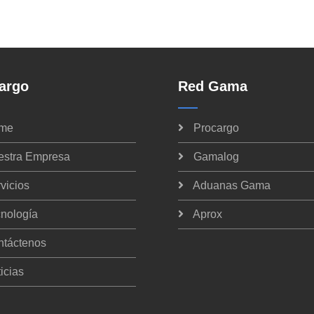
argo
Red Gama
me
Procargo
estra Empresa
Gamalog
vicios
Aduanas Gama
nología
Aprox
ntáctenos
icias