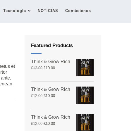
Tecnología
NOTICIAS
Contáctenos
Featured Products
Think & Grow Rich
netus et
£
12.00
£
10.00
rtor
 ante.
Aenean
Think & Grow Rich
£
12.00
£
10.00
Think & Grow Rich
£
12.00
£
10.00