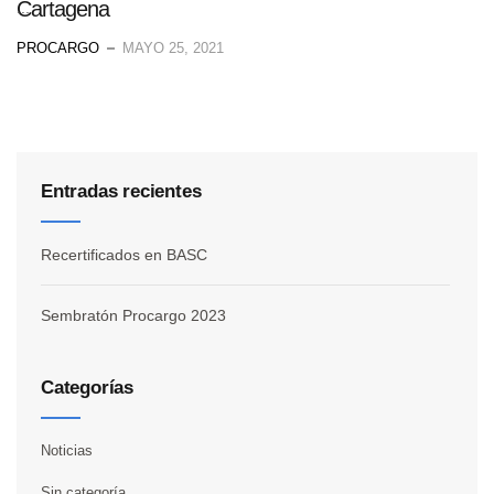
Cartagena
...
PROCARGO
MAYO 25, 2021
Entradas recientes
Recertificados en BASC
Sembratón Procargo 2023
Categorías
Noticias
Sin categoría